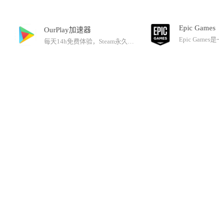
Epic Games
OurPlay加速器
每天14h免费体验，Steam永久免费！Pro+会员限时5折！颠覆性技术突破，树立游戏加速行业新标杆！1.UDP超维抗丢包技术：实现50%以上极端丢包也能秒级归零！2.多线并发加速引擎：首次实现一键加速游戏所有区服，彻底解决频繁重连导致的体验割裂问题。3.聚合加速矩阵：基于专业级聚合加速技术，支持多款3A级网游同时加速运行，自动匹配最优线路！【更多功能亮点】1.所有国服免费加速，加速节点覆盖全球2.强力游戏辅助工具加持，中文汉化、准星工具等3.支持手游模拟器功能【热玩游戏】绝地求生、边狱巴士、Apex、GTA5、无畏契约、CSGO等！