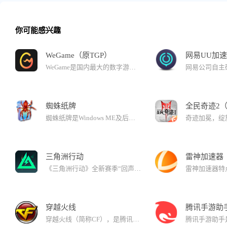
你可能感兴趣
WeGame（原TGP）
网易UU加
WeGame是国内最大的数字游戏发行平台，集游戏购买下载、游戏社区等功能于一身，为游戏开发者提供更好的服务，为游戏玩家提供更多优质游戏内容，构筑开发者和游戏玩家之间的沟通桥梁。 WeGame2.0客户端下载-更轻更快更好玩！ 伴随WeGame品牌升级-与游戏人同行，全新2.0版本来了！性能大幅提升，界面更加清爽，主页升级“与我相关”，先锋测试焕新亮相！
蜘蛛纸牌
全民奇迹2
蜘蛛纸牌是Windows ME及后续版本所自带的小游戏，游戏的目标是以最少的移动次数将牌面中的十叠牌以及待发的五组，共计八副牌整理移除。当所有牌被移除整理到界面的左下方，游戏获胜。
三角洲行动
雷神加速器
《三角洲行动》全新赛季“回声”4月16日正式上线！烽火地带全新模式&全新玩法、全面战场全新地图、全新侦察型干员等多项更新，带来超越以往的战斗体验！还有海量优化内容也将同步上线！
穿越火线
腾讯手游助
穿越火线（简称CF），是腾讯倾力打造的一款以两大国际佣兵组织间作战为背景的网络枪战游戏。CF集多款单机FPS的优点于一身，广泛听取国内玩家的意见不断优化丰富游戏内容，将厚重的佣兵文化、刺激的枪战感受、丰富的游戏内容、更新的游戏模式、震撼的武器装备，融合在低配置的PC上平稳顺畅地运行，是超爽超人气的新一代枪战游戏的代表之作。【最低支持系统：XP-SP3】。