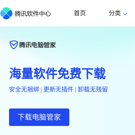
首页
分类
海量软件免费下载
安全无捆绑 | 更新无插件 | 卸载无残留
下载电脑管家