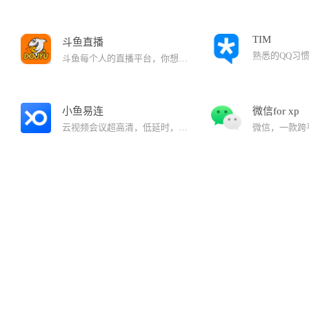
TIM
斗鱼直播
斗鱼每个人的直播平台，你想看的都在这里；随时随地两万直播间精彩任你选，三亿用户随心交流，满足你对新鲜的渴望。热门游戏精彩看不完，大神主播制霸全场，学霸女流，才女纳豆，电竞贾玲陈一发儿，高冷女王阿冷，电臀女神宋梓馨...百变主播总有你喜欢。
小鱼易连
微信for xp
云视频会议超高清，低延时，安全，可靠。