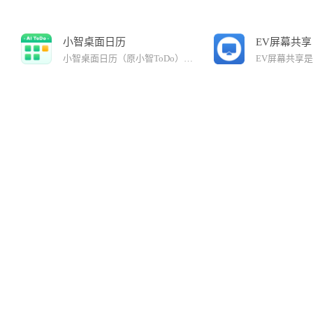
小智桌面日历
EV屏幕共享
小智桌面日历（原小智ToDo），让时间任务管理简单而有效！小智桌面日历集日程清单、日历、小组件、自定义提醒/重复、多端同步、个性化等功能，专注待办清单、日程管理和事项提醒，是高效办公、目标管理、习惯养成的智能助手。【日程清单】查看所有事项、工作安排，做好任务计划管理【任务提醒】设置时间提醒，不错过重要的事情【双模式查看】支持清单、日历双模式查看待办【多端同步】多端信息同步，随时随地管理工作任务【个性化设置】自定义字体、字号、颜色及主题皮肤官网：http://xztodo.cqttech.com/