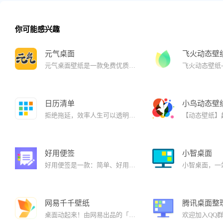
你可能感兴趣
元气桌面
飞火动态壁
元气桌面壁纸是一款免费优质的桌面壁纸&美化软件，500000+超清无水印动静态壁纸，更有特色鼠标、任务栏美化等实用功能美化你的桌面。 内置桌面整理功能：智能识别文件，一键分类整理，还你清爽桌面；独家研发桌面壁纸渲染引擎，真实还原雨雪光特效和各种粒子效果，让静态壁纸动起来，效果栩栩如真，为你打造电脑桌面的绝美盛宴。元气桌面壁纸，让桌面更精彩，每天都有不一样的感觉，如遇到问题请联系客服，真诚为您服务！
日历清单
小鸟动态壁
拒绝拖延，效率人生可以透明的显示在桌面壁纸上，提供农历、节气、节假日、法定假日显示。双击即可编辑记录琐事、日程安排、重复任务等。支持多端同步数据，实时共享数据，团队协作。支持倒数纪念日。
好用便签
小智桌面
好用便签是一款：简单、好用、免费、无广告、支持电脑手机实时同步的便签笔记软件。 用途：用于日常记录想法，任务清单，添加循环提醒，记录工作进度等。 功能：①：集成四种便签，图文、待办事项任务清单、循环提醒、时间轴便签；②：创新的便签组合整理模式，将杂乱的便签整理的井井有条；③：支持团队共享实时同步，多人协作；④：支持便签一键加密；⑤：自动贴边隐藏；⑥：Windows电脑版/安卓版/IOS版/MacOS版，多端实时同步。
网易千千壁纸
腾讯桌面整
桌面动起来！由网易出品的「网易千千壁纸」是一款内置海量免费4k壁纸可互动的壁纸平台。1、网易千千壁纸提供了海量免费4k壁纸，壁纸可互动超好玩 ，让桌面动起来。2、游戏数据壁纸现已上线，桌面可见steam成就、pubg战绩等游戏数据，更可自定义游戏内摄影视频为桌面！3、网易云音乐桌面 壁纸能听歌，播放器 · 歌词 · 乐评随心呈现。4、支持自定义壁纸分辨率与帧率，你可根据设备性能或个人偏好，自由平衡画质与流畅度，定制专属的视觉体验。5、网易千千壁纸编辑器编辑器低门槛高上线，无需动画基础和代码经验，人人都能轻松制作壁纸。