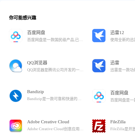
你可能感兴趣
百度网盘
迅雷12
百度网盘是一款国民级产品,已连续9年为超过7亿用户提供稳定、安全的个人云存储服务,已实现电脑、手机、电视等多种终端场景的覆盖和互联,并支持多类型文件的备份、分享、查看和处理任务。通过百度网盘PC客户端存入的文件，不会占用本地空间，也不会因为浏览器、网络等突发问题中途中断，大文件传输更稳定。
QQ浏览器
迅雷
QQ浏览器是腾讯公司开发的一款极速浏览器，已升级为AI浏览器。 在用户浏览的过程中，QQ浏览器提供AI能力，帮助用户高效获取信息，提升处理、生成信息的效率。还有多个AI助理，帮助完成复杂任务。
Bandizip
百度网盘
Bandizip是一款可靠和快速的压缩软件，它支持WinZip、7-Zip和WinRAR以及其它压缩格式。它拥有非常快速的压缩和解压缩的算法，适用于多核心压缩、快速拖放、高速压缩等功能。
Adobe Creative Cloud
FileZilla
Adobe Creative Cloud创意应用软件将最新版本的 Adobe 创意应用软件（包括 Photoshop、Illustrator 和 InDesign）带到了您的指尖。Creative Cloud创意应用软件可以满足您的各种业务需求，包括修改照片、设计图形和插图、编辑视频等等。Adobe Creative Cloud桌面应用程序是您管理包含于Creative Cloud会员资格中的几十种应用程序和服务的中央位置。您还可以同步和共享文件、管理上千种字体、访问 Stock 摄影库和设计资源，并展示和探索社区中的创意作品。Creative Cloud桌面应用程序便是了解这一切的窗口。