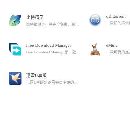
qBittorrent
比特精灵
比特精灵是一款完全免费、高速稳定、功能强大、不包含广告的BT下载软件。自发布以来以其稳定高速，功能强大，使用人性化的特点。
Free Download Manager
eMule
Free Download Manager是一款免费的多点续传下载及管理的软件，支持 HTTP、 HTTPS and FTP 的下载功能，该软件有一个特色，支持直接浏览 FTP 站台的目录（如果你有该 FTP 站台的浏览权限时），再选择你要的文档，便可以直接以该软件来下文档。
迅雷U享版
迅雷U享版是迅雷会员专属的下载版本。回归初心，聚焦下载。尊贵、轻量、智能，简洁，去除所有冗余功能，运行速度更快。更优质的用户体验、更优美的视觉效果、更优秀的下载服务，尽在为会员订制的U享版。【适用人群】迅雷白金会员，迅雷超级会员等。