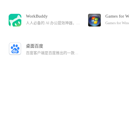
WorkBuddy
Games for 
人人必备的 AI 办公提效神器，免部署，安装即用，1分钟直连微信/企微等下发指令，AI 自动干活交付
桌面百度
百度客户端是百度推出的一款致力于为用户提供更极致搜索体验的PC客户端，依托百度领先大数据技术，打通云端、本地数据壁垒，让搜索变得更快更全更高效。