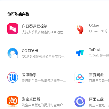
你可能感兴趣
QClaw
向日葵远程控制
支持多系统多设备间相互远程控制的软件，是具有远程管理、远程办公等需求的IT技术、游戏玩家、设计师等人群的不二选择。 通过使用向日葵，可随时随地远程控制电脑或手机，远程开关机、下载文件、远程游戏等，使生活更美好。 对计算机(Windows、Mac OS、Linux)进行远程控制 提供自发支持或管理无人值守计算机(服务器) 远程桌面：远程访问电脑，实现手机/电脑远程监控电脑 远程控制安卓手机：电脑/手机控制安卓手机 远程文件管理：实现手机、电脑等多设备间文件互传，打造私有云，云盘 远程开关机：搭配向日葵开机棒、插座，实现电脑远程开关机 远程CMD/SSH：IT运维、服务器维护必备工具
ToDesk
QQ浏览器
QQ浏览器是腾讯公司开发的一款极速浏览器，已升级为AI浏览器。 在用户浏览的过程中，QQ浏览器提供AI能力，帮助用户高效获取信息，提升处理、生成信息的效率。还有多个AI助理，帮助完成复杂任务。
爱思助手
百度网盘
爱思助手是一款集多功能于一身的专业的苹果刷机、越狱软件。爱思助手免费为苹果用户提供百万正版苹果应用、热闹游戏、免费铃声、高清壁纸等高速一键下载。爱思助手可以备份数据、管理文件、照片、视频、通讯录等所有资料，还可以一键清理机身内存。苹果设备管理工具就选简单易用的爱思助手。
淘宝桌面版
阿里云盘
淘宝桌面版是为提升淘宝用户在PC电脑端体验，推出的客户端软件，也是淘宝网页版的一个延伸，继承网页版核心功能，更深入利用操作系统能力给淘宝用户提供快速、高效的购物支持。