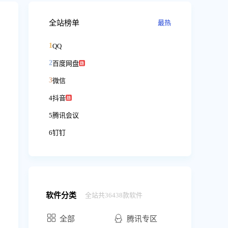
全站榜单
最热
1
QQ
2
百度网盘
3
微信
4
抖音
5
腾讯会议
6
钉钉
软件分类
全站共36438款软件
全部
腾讯专区