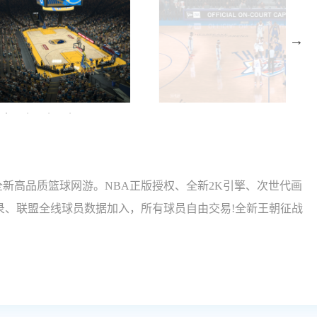
打造的全新高品质篮球网游。NBA正版授权、全新2K引擎、次世代画
录、联盟全线球员数据加入，所有球员自由交易!全新王朝征战
体育网游新纪元！