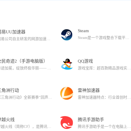
Steam
网易UU加速器
Steam是一个游戏整合下载平台，由反恐精英的开发公司Valve聘请的BT发明者Bram·Cohen亲自开发设计。原先只是作为CS1.6、半条命2等Valve旗下游戏更新内容用，但现在已经发展成为全球最大的综合性游戏下载平台，来自全球各地的玩家只需几秒钟时间，即可用Visa国际信用卡或支付宝等手段，购买游戏并以飞快速度下载。
网易公司自主研发的网游加速器，具有轻便、免安装、免注册、免登录等特点，采用新刀片服务器稳定加速。
全民奇迹2（手游电脑版）
QQ游戏
奇迹加冕，绽放终极华丽—— UE4引擎打造的次世代华丽魔幻MMO手游，全民奇迹巅峰续作《全民奇迹2》诚邀您的品鉴！穿梭在华丽魔幻大世界里，身临其境般的沉浸体验。去感受，乘风翱翔展翅冲刺，掠过水面疾行在汹涌波涛中，体验海陆空三栖的无束缚探索；去战斗，挑战神庙魔王，惊喜掉落史诗神装，成就巅峰战力；具有魔法韵味的炫目技能，让每一次战斗都变成一场视觉盛宴；去成长，享受独特铠甲美学和流光羽翼的绚丽魅影。在这里，一起解禁你的无限魔幻想象。
游戏宝库：超百款精品游戏实时更新，涵盖棋牌、休闲、经营、传奇等全品类，免注册一键秒开，即点即玩。 经典重铸：欢乐斗地主/麻将等国民游戏全新升级，超高画质+创新玩法，经典与潮流双重体验。 超值回馈：每月更新游戏礼包+实物周边，福利价值超十万，边玩边领实物大奖。
三角洲行动
雷神加速器
《三角洲行动》全新赛季“回声”4月16日正式上线！烽火地带全新模式&全新玩法、全面战场全新地图、全新侦察型干员等多项更新，带来超越以往的战斗体验！还有海量优化内容也将同步上线！
雷神加速器特点：行业首创时长可随时暂停一次购买相当于永久使用，是千万用户的性价比首选时长六端通用只需一个雷神账号即可支持雷神 Windows 、雷神 MacOS 、NNPC 、雷神 App 、主机 、 路由器的多端加速需求， 覆盖用户全场景加速，全方位为游戏速度保驾护航千款游戏库涵盖海内外超2000+款热门游戏 大众小众游戏应有尽有超低延迟超稳定第十代自研加速引擎，又快又稳，使游戏联网对战全程保持超低延时水平全球千万用户覆盖网络加速行业领军品牌软件产品，在全球拥有超10000台服务器集群覆盖，为雷神用户实时提供顶级加速服务
穿越火线
腾讯手游助手
穿越火线（简称CF），是腾讯倾力打造的一款以两大国际佣兵组织间作战为背景的网络枪战游戏。CF集多款单机FPS的优点于一身，广泛听取国内玩家的意见不断优化丰富游戏内容，将厚重的佣兵文化、刺激的枪战感受、丰富的游戏内容、更新的游戏模式、震撼的武器装备，融合在低配置的PC上平稳顺畅地运行，是超爽超人气的新一代枪战游戏的代表之作。【最低支持系统：XP-SP3】。
腾讯手游助手是一个在电脑上畅玩手游的模拟器平台，用户可以通过它快速体验到最新最热的手机游戏，感受大屏显示、畅快操作的劲爽体验。腾讯手游助手本身采用了深度研发的内核技术，在兼容性和性能方面都具有很大优势，同时游戏中心的游戏数量也在飞速增长，还有海量专属礼包即将到来。即刻下载腾讯手游助手，要玩就玩最酷的。