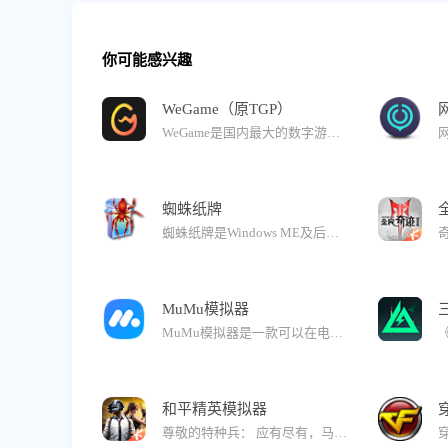
你可能感兴趣
WeGame（原TGP）
WeGame是国内最大的数字游戏发行平台，集游戏购买下载、游戏社区等功能于一身，为游戏开发者提供更好的服务，为游戏玩家提供更多优质游戏内容，构筑开发者和游戏玩家之间的沟通桥梁。 WeGame2.0客户端下载-更轻更快更好玩！ 伴随WeGame品牌升级-与游戏人同行，全新2.0版本来了！性能大幅提升，界面更加清爽，主页升级“与我相关”，先锋测试焕新亮相！
蜘蛛纸牌
蜘蛛纸牌是Windows ME及后续版本所自带的小游戏，游戏的目标是以最少的移动次数将牌面中的十叠牌以及待发的五组，共计八副牌整理移除。当所有牌被移除整理到界面的左下方，游戏获胜。
MuMu模拟器
MuMu模拟器是一款可以在电脑畅玩手游与应用的软件。MuMu模拟器 5.0 版本焕新上线，覆盖多种操作系统，多端运行更自由。独家内存优化，资源占用更低，支持超高清 4K 画质，更有自由多开、智能操作等功能，全方位满足用户多样化需求！
和平精英模拟器
尊敬的特种兵： 应有尽有，马上吃鸡！ 为了给大家带来更好的游戏体验，我们已于1月27日更新版本 主要更新内容： 【模式适配】 一、丝路敦煌模式； 二、古墓迷途模式； 三、火山地图模式； 四、地铁逃生模式； 五、年兽大作战模式； 六、歼灭大师竞技场模式； 七、双面对决模式； 八、突变团竞模式； 九、团队竞技模式； 十、超体对抗模式。 更多新版本内容欢迎登录游戏体验！