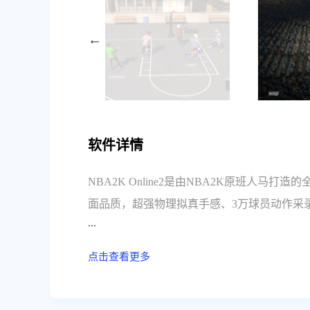
软件详情
NBA2K Online2是由NBA2K原班人马
面品质，超强物理拟真手感、3万球员动作采
...
赛模式，建立你的篮球王朝！致力打造高品质
点击查看更多