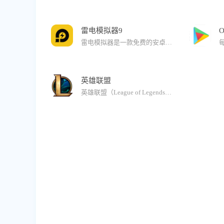
雷电模拟器9
O
雷电模拟器是一款免费的安卓模拟器，能够让你在电脑上畅玩手机游戏。基于全新Android9.0内核，使模拟器具备极高兼容性，加上超高帧率模式，能够在电脑上运行高性能、高清手游。比手机更大屏的视觉享受，只要拥有键盘就可以操控游戏，更有手柄功能强势加入，让你完美体验竞技现场。还能通过模拟器的雷电游戏中心下载更多社交应用。使用模拟器的多开功能同时运行你的手游与社交，没有多部手机也可以自由玩乐。更有独家一键宏设置、虚拟化技术大全、一键定位功能。无限骚操作，尽在雷电模拟器。
英雄联盟
英雄联盟（League of Legends）是由美国Riot Games开发，腾讯游戏运营的全新英雄对战网游。英雄联盟的主创团队由各著名游戏公司的核心美术、策划、程序人员组成，他们打造了游戏中风格特色各异的英雄，加入更加丰富的物品合成系统、地图玩法、天梯匹配机制，以及独创的“召唤师”技能、符文、天赋组合，让玩家感受不一样的英雄对战网游。在游戏中，玩家将扮演一位召唤者，并选择你所信任的联盟国进入这个游戏的正义领域，为了控制瓦罗然的权利而奋战。在这个联盟中只有一条规则：胜者就是一切！