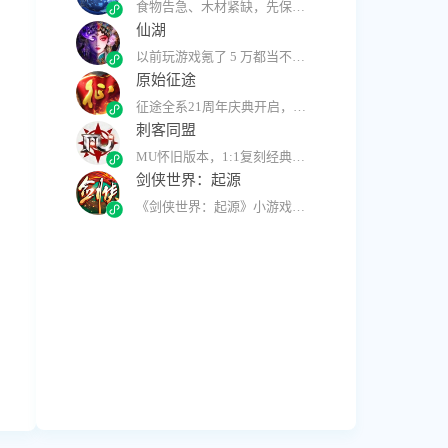
食物告急、木材紧缺，先保命还是先扩张由你决定
仙湖
以前玩游戏氪了 5 万都当不了榜一，现在 0 氪 3 天登顶！
原始征途
征途全系21周年庆典开启，超爽人气服限时开放，上线领15星神装！
刺客同盟
MU怀旧版本，1:1复刻经典，商城干净，全民平等，主打耐玩
剑侠世界：起源
《剑侠世界：起源》小游戏来了！装备无绑定、门派自由换！