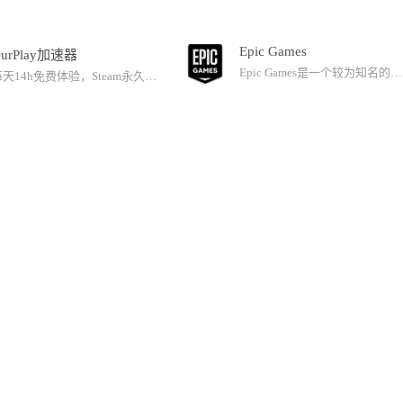
Epic Games
urPlay加速器
Epic Games是一个较为知名的游戏下载平台，内含各类热门游戏的最新版本，并时常推出优惠券、限时免费等活动，可以让玩家在第一时间丰富自己的游戏库，体验游戏带来的爽快感觉。同时，Epic Games也推出虚幻引擎开发教程，助力每一位骨灰级玩家成为游戏的创作者，将爱好分享给更多现实中的朋友。
每天14h免费体验，Steam永久免费！Pro+会员限时5折！颠覆性技术突破，树立游戏加速行业新标杆！1.UDP超维抗丢包技术：实现50%以上极端丢包也能秒级归零！2.多线并发加速引擎：首次实现一键加速游戏所有区服，彻底解决频繁重连导致的体验割裂问题。3.聚合加速矩阵：基于专业级聚合加速技术，支持多款3A级网游同时加速运行，自动匹配最优线路！【更多功能亮点】1.所有国服免费加速，加速节点覆盖全球2.强力游戏辅助工具加持，中文汉化、准星工具等3.支持手游模拟器功能【热玩游戏】绝地求生、边狱巴士、Apex、GTA5、无畏契约、CSGO等！